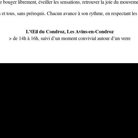
bouger librement, éveiller les sensations, retrouver la joie du mouvemen
s et tous, sans prérequis. Chacun avance à son rythme, en respectant les
L’Œil du Condroz, Les Avins-en-Condroz
> de 14h à 16h, suivi d’un moment convivial autour d’un verre