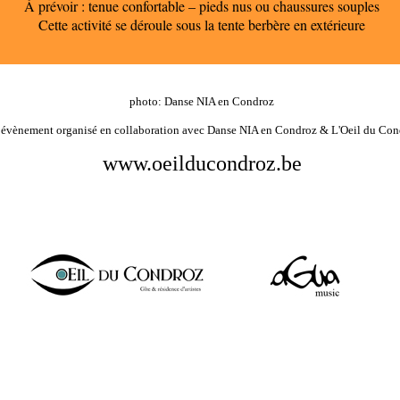
À prévoir : tenue confortable – pieds nus ou chaussures souples
Cette activité se déroule sous la tente berbère en extérieure
photo: Danse NIA en Condroz
évènement organisé en collaboration avec
Danse NIA en Condroz
& L'Oeil du Con
www.oeilducondroz.be
--------------
--------