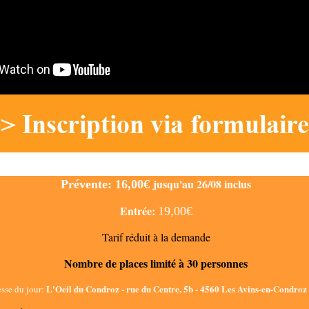
jusqu'au 26/08 inclus
Prévente: 16
,00€
Entrée:
19
,00€
Tarif réduit à la demande
Nombre de places limité à 30 personnes
L'Oeil du Condroz -
rue du Centre, 5b - 4560 Les Avins-en-Condroz
sse du jour: